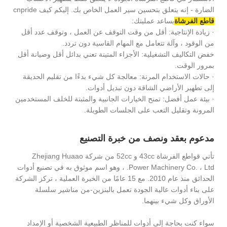
الضارة - إنه يتعلق بتحسين سير العمل الخاص بك. إليكم كيف cnpride
قاطع الفرشاة
يساعد عمليتك:
· زيادة الإنتاجية: أقل من وقت التوقف عن العمل ، وتوقف عدد أقل
من الوقود ، وآلة تتعامل مع المهام القاسية دون تردد.
خفض التكاليف التشغيلية: الأجزاء المتينة تعني بدائل أقل وصيانة أقل
بمرور الوقت.
· حالات الاستخدام المرنة: معالجة كل شيء بدءًا من تقليم الحديقة
إلى تطهير الأراضي الشاقة دون تبديل أدوات.
· بيئة عمل أفضل: تمنح الخيارات الجانبية والمثبتة للخلف المستخدمين
المرونة وتقليل التعب على الجلسات الطويلة.
مدعوم بعقد ونصف من خبرة التصنيع
تأتي قواطع الفرشاة 43cc و 52cc من شركة Zhejiang Huaao
Power Machinery Co. ، Ltd. ، وهو اسم موثوق به في تصنيع أدوات
الحدائق منذ عام 2010. مع 15 عامًا من الخبرة العملية ، تركز الشركة
على بناء أدوات عالية الجودة تعمل بالبنزين-من مناشير سلسلة
الأوراق وكل شيء بينهما.
سواء كنت بحاجة إلى أدوات للمناظر الطبيعية الشخصية أو الإمداد