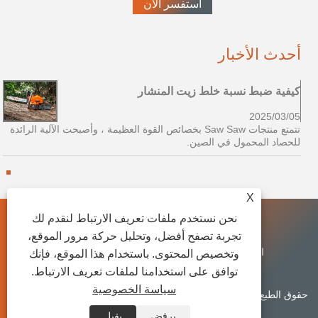
أحدث الأخبار
كيفية ضبط نسبة خلط زيت المنشار
ك
5
2025/03/05
ئدة
تتمتع منتجات Saw Saw بخصائص القوة العظيمة ، وأصبحت الآلية الرائدة
للحصاد المحمول في الصين.
ل
X
نحن نستخدم ملفات تعريف الارتباط لنقدم لك
تجربة تصفح أفضل، وتحليل حركة مرور الموقع،
الروابط
Sitemap
RSS
XML
Privacy Policy
وتخصيص المحتوى. باستخدام هذا الموقع، فإنك
توافق على استخدامنا لملفات تعريف الارتباط.
سياسة الخصوصية
حقوق الطبع والنشر © 2025 شركة Zhejiang Huaao Power Machinery
Co., Ltd. جميع الحقوق محفوظة.
يرفض
يقبل