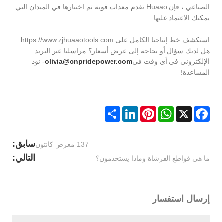
الصناعي ، فإن Huaao تقدم معدات قوية تم اختبارها في الميدان التي
يمكنك الاعتماد عليها.
استكشف خط إنتاجنا الكامل على https://www.zjhuaaotools.com
هل لديك سؤال أو بحاجة إلى عرض أسعار؟ مراسلنا عبر البريد
الإلكتروني في أي وقت في
olivia@cnpridepower.com
- نود
المساعدة!
Share
LinkedIn
Pinterest
WhatsApp
Facebook
X
سابق:
137 معرض كانتون
التالي:
ما هي قواطع الفرشاة وماذا يستخدمون؟
إرسال استفسار