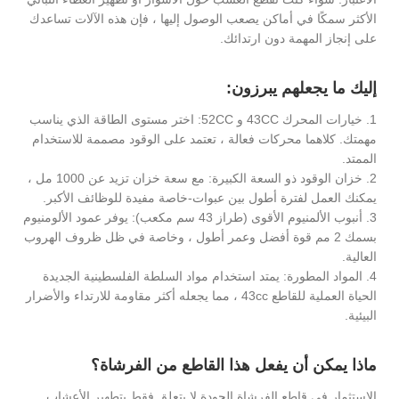
الأكثر سمكًا في أماكن يصعب الوصول إليها ، فإن هذه الآلات تساعدك
على إنجاز المهمة دون ارتدائك.
إليك ما يجعلهم يبرزون:
1. خيارات المحرك 43CC و 52CC: اختر مستوى الطاقة الذي يناسب
مهمتك. كلاهما محركات فعالة ، تعتمد على الوقود مصممة للاستخدام
الممتد.
2. خزان الوقود ذو السعة الكبيرة: مع سعة خزان تزيد عن 1000 مل ،
يمكنك العمل لفترة أطول بين عبوات-خاصة مفيدة للوظائف الأكبر.
3. أنبوب الألمنيوم الأقوى (طراز 43 سم مكعب): يوفر عمود الألومنيوم
بسمك 2 مم قوة أفضل وعمر أطول ، وخاصة في ظل ظروف الهروب
العالية.
4. المواد المطورة: يمتد استخدام مواد السلطة الفلسطينية الجديدة
الحياة العملية للقاطع 43cc ، مما يجعله أكثر مقاومة للارتداء والأضرار
البيئية.
ماذا يمكن أن يفعل هذا القاطع من الفرشاة؟
الاستثمار في قاطع الفرشاة الجودة لا يتعلق فقط بتطهير الأعشاب